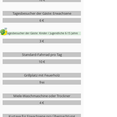
Tagesbesucher der Gäste: Erwachsene
6 €
Tagesbesucher der Gäste: Kinder / Jugendliche 6-15 Jahre
3 €
Standard-Fahrrad pro Tag
10 €
Grillplatz mit Feuerholz
frei
Miele-Waschmaschine oder Trockner
4 €
Kurtaxe für Erwachsene pro Übernachtung