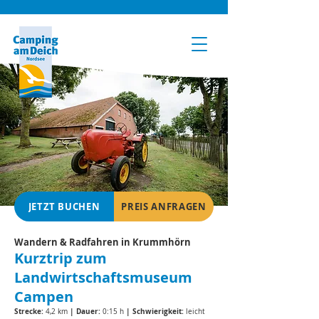
JETZT BUCHEN
PREIS ANFRAGEN
Wandern & Radfahren in Krummhörn
Kurztrip zum
Landwirtschaftsmuseum
Campen
Strecke:
| Dauer:
| Schwierigkeit:
4,2 km
0:15 h
leicht