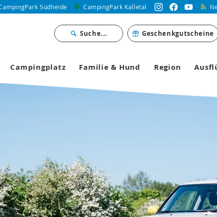
CampingPark Südheide
CampingPark Kalletal
Ne
Suche...
Geschenkgutscheine
Campingplatz
Familie & Hund
Region
Ausfl