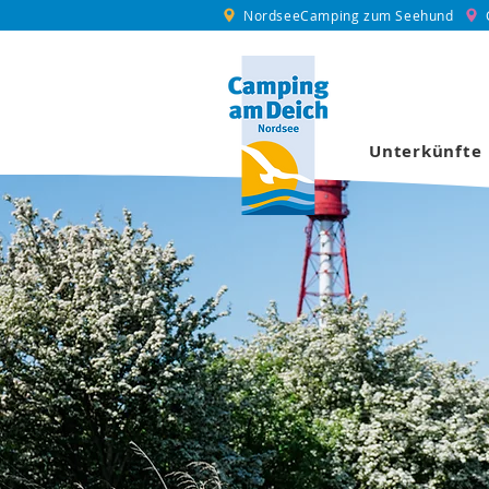
NordseeCamping zum Seehund
Unterkünfte