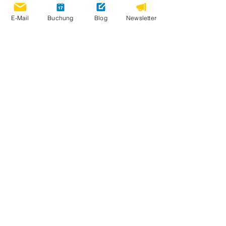
E-Mail
Buchung
Blog
Newsletter
Umweltschutz
Anfahrt
AGB
Impressum
Datenschutz
Barrierefreiheitserklärung
Newsletter abonnieren